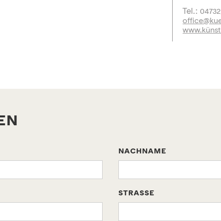
Tel.: 
0473
office@kue
www.künst
EN
NACHNAME
STRASSE