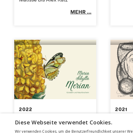
Matisse bis Alex Katz
MEHR ...
2022
2021
Maria Sibylla MERIAN.
PICASS
Diese Webseite verwendet Cookies.
Künstlerin und Naturforscherin
Werk
Wir verwenden Cookies, um die Benutzerfreundlichkeit unserer We