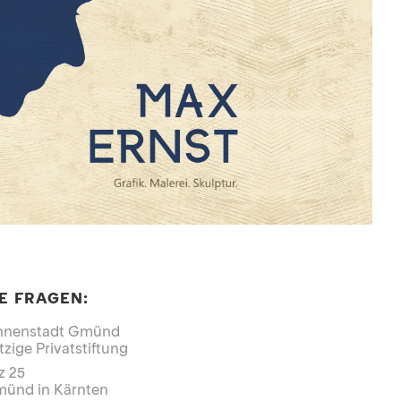
E FRAGEN:
innenstadt Gmünd 
zige Privatstiftung
z 25
münd in Kärnten