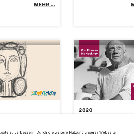
MEHR ...
M
2020
O. Das druckgrafische
Von Picasso bis Hockn
EDWARD QUINN.
bsite zu verbessern. Durch die weitere Nutzung unserer Webseite
Künstlerfotograf