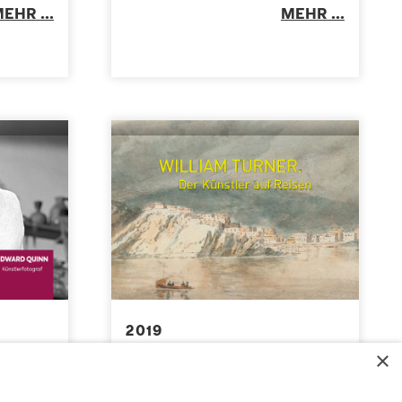
EHR ...
MEHR ...
2019
ey –
WILLIAM TURNER. Der
×
Künstler auf Reisen