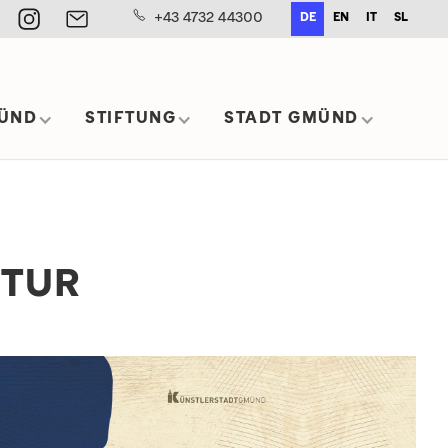
+43 4732 44300
DE
EN
IT
SL
ÜND
STIFTUNG
STADT GMÜND
PTUR