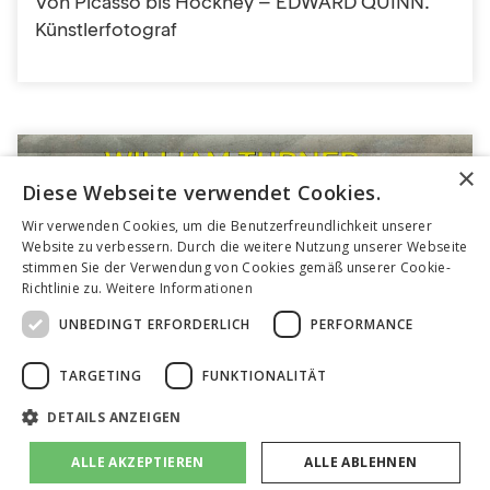
Von Picasso bis Hockney – EDWARD QUINN.
Künstlerfotograf
×
Diese Webseite verwendet Cookies.
Wir verwenden Cookies, um die Benutzerfreundlichkeit unserer
Website zu verbessern. Durch die weitere Nutzung unserer Webseite
stimmen Sie der Verwendung von Cookies gemäß unserer Cookie-
Richtlinie zu.
Weitere Informationen
UNBEDINGT ERFORDERLICH
PERFORMANCE
TARGETING
FUNKTIONALITÄT
2019
DETAILS ANZEIGEN
WILLIAM TURNER. Der Künstler auf Reisen
ALLE AKZEPTIEREN
ALLE ABLEHNEN