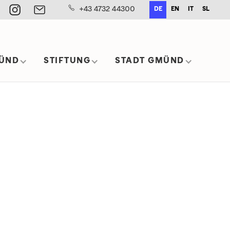
+43 4732 44300
DE
EN
IT
SL
ÜND
STIFTUNG
STADT GMÜND