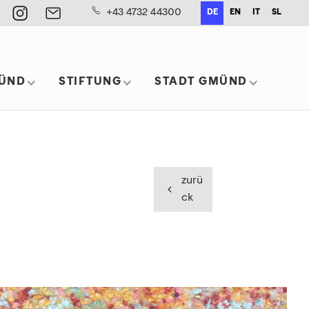
+43 4732 44300
DE
EN
IT
SL
ÜND
STIFTUNG
STADT GMÜND
zurü
ck