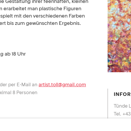
e Gestaltung ihrer feenhaften, kleinen
erarbeitet man plastische Figuren
 spielt mit den verschiedenen Farben
nert bis zum gewünschten Ergebnis.
g ab 18 Uhr
er per E-Mail an 
artist.toll@gmail.com
ximal 8 Personen
INFOR
Tünde L
Tel. +4
E-Mail 
bernachtungsmöglichkeit? Eine Liste aller
tunde-li