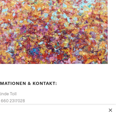
MATIONEN & KONTAKT:
inde Toll
3 660 2317028 
×
an 
artist.toll@gmail.com
nde-toll.art/