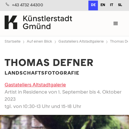
+43 4732 44300
DE
EN
IT
SL
›
›
›
Startseite
Auf einen Blick
Gastateliers Altstadtgalerie
Thomas De
THOMAS DEFNER
LANDSCHAFTSFOTOGRAFIE
Gastateliers Altstadtgalerie
Artist in Residence von 1. September bis 4. Oktober
2023
tgl. von 10:30-13 Uhr und 15-18 Uhr