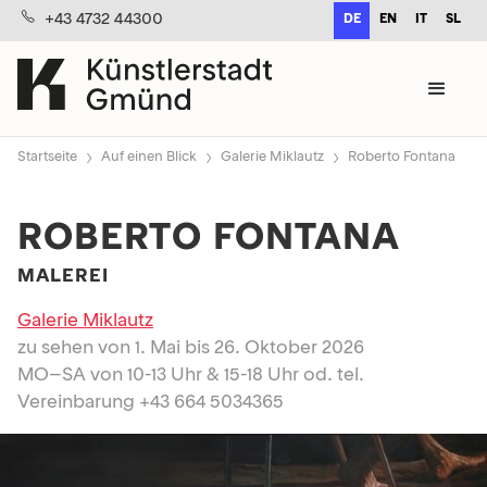
+43 4732 44300
DE
EN
IT
SL
›
›
›
Startseite
Auf einen Blick
Galerie Miklautz
Roberto Fontana
ROBERTO FONTANA
MALEREI
Galerie Miklautz
zu sehen von 1. Mai bis 26. Oktober 2026
MO–SA von 10-13 Uhr & 15-18 Uhr od. tel.
Vereinbarung +43 664 5034365