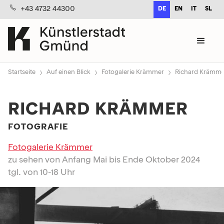
+43 4732 44300
DE
EN
IT
SL
›
›
›
Startseite
Auf einen Blick
Fotogalerie Krämmer
Richard Krämme
RICHARD KRÄMMER
FOTOGRAFIE
Fotogalerie Krämmer
zu sehen von Anfang Mai bis Ende Oktober 2024
tgl. von 10-18 Uhr