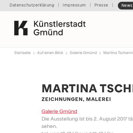
|
|
|
Datenschutzerklärung
Impressum
Presse
Newsl
›
›
›
Startseite
Auf einen Blick
Galerie Gmünd
Martina Tscherni
MARTINA TSCH
ZEICHNUNGEN, MALEREI
Galerie Gmünd
Die Ausstellung ist bis 2. August 2017 t
sehen.