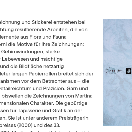
ichnung und Stickerei entstehen bei
chtung resultierende Arbeiten, die von
Elemente aus Flora und Fauna
rni die Motive für ihre Zeichnungen:
n Gehirnwindungen, starke
er Lebewesen und mächtige
nd die Bildfläche netzartig
er langen Papierrollen breitet sich der
nismen vor dem Betrachter aus – die
etailreichtum und Präzision. Garn und
 bisweilen die Zeichnungen von Martina
mensionalen Charakter. Die gebürtige
ssen für Tapisserie und Grafik an der
. Sie ist unter anderem Preisträgerin
eises (2000) und des 33.