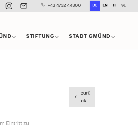
+43 4732 44300
DE
EN
IT
SL
ÜND
STIFTUNG
STADT GMÜND
zurü
ck
m Eintritt zu