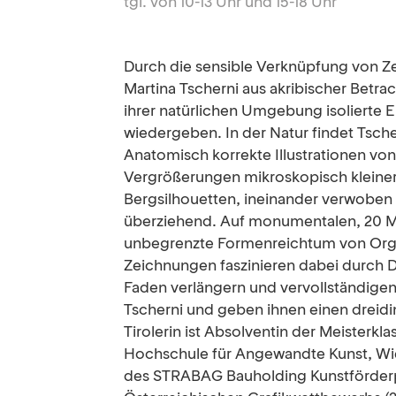
tgl. von 10-13 Uhr und 15-18 Uhr
Durch die sensible Verknüpfung von Ze
Martina Tscherni aus akribischer Betra
ihrer natürlichen Umgebung isolierte 
wiedergeben. In der Natur findet Tsche
Anatomisch korrekte Illustrationen vo
Vergrößerungen mikroskopisch klein
Bergsilhouetten, ineinander verwoben u
überziehend. Auf monumentalen, 20 Met
unbegrenzte Formenreichtum von Orga
Zeichnungen faszinieren dabei durch D
Faden verlängern und vervollständigen
Tscherni und geben ihnen einen dreidi
Tirolerin ist Absolventin der Meisterkla
Hochschule für Angewandte Kunst, Wien
des STRABAG Bauholding Kunstförderpr