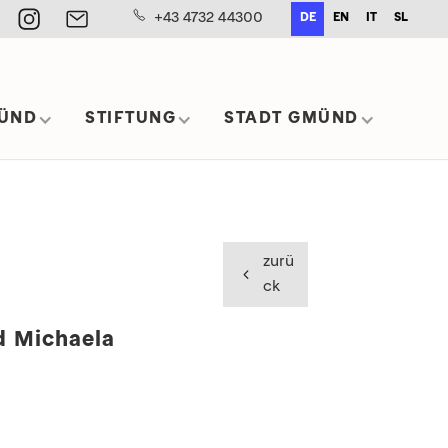
+43 4732 44300
DE
EN
IT
SL
ÜND
STIFTUNG
STADT GMÜND
zurü
ck
d Michaela