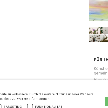
FÜR I
Künstle
gemeinn
Hauptpl
A-9853
Tel.: 
04
bsite zu verbessern. Durch die weitere Nutzung unserer Webseite
office@
htlinie zu.
Weitere Informationen
www.kün
TARGETING
FUNKTIONALITÄT