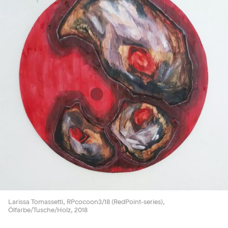
Larissa Tomassetti, RPcocoon3/18 (RedPoint-series),
Ölfarbe/Tusche/Holz, 2018