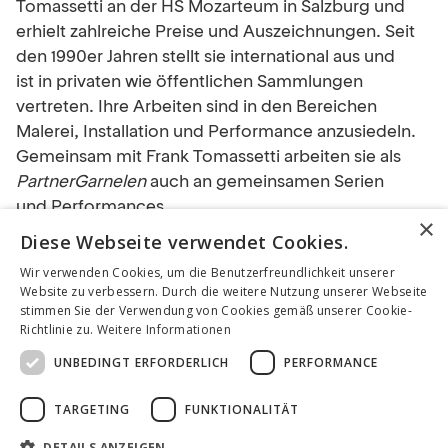
Tomassetti an der HS Mozarteum in Salzburg und
erhielt zahlreiche Preise und Auszeichnungen. Seit
den 1990er Jahren stellt sie international aus und
ist in privaten wie öffentlichen Sammlungen
vertreten. Ihre Arbeiten sind in den Bereichen
Malerei, Installation und Performance anzusiedeln.
Gemeinsam mit Frank Tomassetti arbeiten sie als
PartnerGarnelen
auch an gemeinsamen Serien
und Performances.
×
Diese Webseite verwendet Cookies.
Wir verwenden Cookies, um die Benutzerfreundlichkeit unserer
Website zu verbessern. Durch die weitere Nutzung unserer Webseite
stimmen Sie der Verwendung von Cookies gemäß unserer Cookie-
WEBSEITE
Richtlinie zu.
Weitere Informationen
www.larissa-tomassetti.com
UNBEDINGT ERFORDERLICH
PERFORMANCE
INSTAGRAM
TARGETING
FUNKTIONALITÄT
@partnergarnelen
DETAILS ANZEIGEN