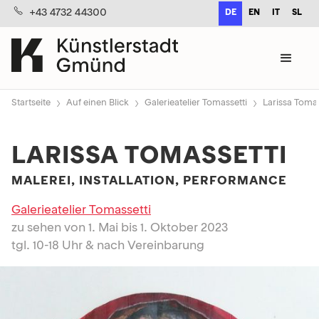
+43 4732 44300
DE
EN
IT
SL
›
›
›
Startseite
Auf einen Blick
Galerieatelier Tomassetti
Larissa Tomas
LARISSA TOMASSETTI
MALEREI, INSTALLATION, PERFORMANCE
Galerieatelier Tomassetti
zu sehen von 1. Mai bis 1. Oktober 2023
tgl. 10-18 Uhr & nach Vereinbarung