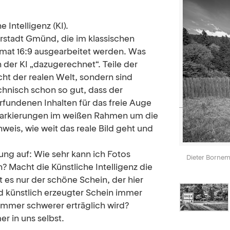
 Intelligenz (KI).
erstadt Gmünd, die im klassischen
mat 16:9 ausgearbeitet werden. Was
n der KI „dazugerechnet“. Teile der
ht der realen Welt, sondern sind
echnisch schon so gut, dass der
fundenen Inhalten für das freie Auge
 Markierungen im weißen Rahmen um die
eis, wie weit das reale Bild geht und
ng auf: Wie sehr kann ich Fotos
Dieter Borne
n? Macht die Künstliche Intelligenz die
 es nur der schöne Schein, der hier
d künstlich erzeugter Schein immer
immer schwerer erträglich wird?
er in uns selbst.