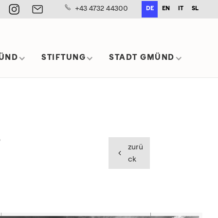
+43 4732 44300
DE
EN
IT
SL
ÜND
STIFTUNG
STADT GMÜND
”
zurü
ck