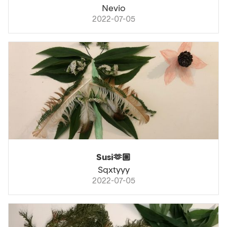
Nevio
2022-07-05
Susi🫶🏼
Sqxtyyy
2022-07-05