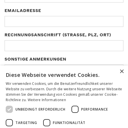
EMAILADRESSE
RECHNUNGSANSCHRIFT (STRASSE, PLZ, ORT)
SONSTIGE ANMERKUNGEN
×
Diese Webseite verwendet Cookies.
Wir verwenden Cookies, um die Benutzerfreundlichkeit unserer
Ich stimme der elektronischen Verarbeitung der
Website zu verbessern. Durch die weitere Nutzung unserer Webseite
hiermit übermittelten Daten durch die
stimmen Sie der Verwendung von Cookies gemäß unserer Cookie-
Kulturinitiative Gmünd gemäß der
Richtlinie zu.
Weitere Informationen
Datenschutzerklärung
zu.
UNBEDINGT ERFORDERLICH
PERFORMANCE
TARGETING
FUNKTIONALITÄT