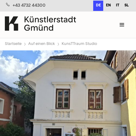
+43 4732 44300
DE
EN
IT
SL
›
›
Startseite
Auf einen Blick
KunsTTraum Studio