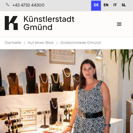
+43 4732 44300
DE
EN
IT
SL
›
›
Startseite
Auf einen Blick
Goldschmiede Gmünd