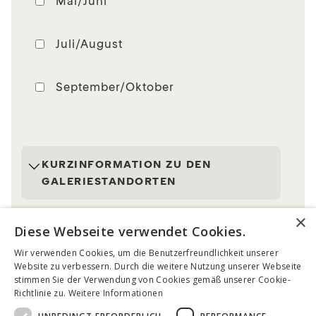
Mai/Juni
Juli/August
September/Oktober
KURZINFORMATION ZU DEN
GALERIESTANDORTEN
Die
Altstadtgalerie
bietet Platz für zwei
×
Künstler:innen. Dank ihres zentralen
Diese Webseite verwendet Cookies.
Standorts in Gmünd ist sie viel besucht
Wir verwenden Cookies, um die Benutzerfreundlichkeit unserer
und daher ideal für Künstler:innen, die
Website zu verbessern. Durch die weitere Nutzung unserer Webseite
ihre Kunstwerke potenziellen
Ich stimme der elektronischen Verarbeitung der
stimmen Sie der Verwendung von Cookies gemäß unserer Cookie-
Käufer:innen präsentieren möchten.
hiermit übermittelten Daten zur Bearbeitung
Richtlinie zu.
Weitere Informationen
meiner Bewerbung durch die Künstler:innenstadt
Das Atelier muss dem interessierten